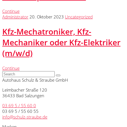
Continue
Administrator
20. Oktober 2023
Uncategorized
Kfz-Mechatroniker, Kfz-
Mechaniker oder Kfz-Elektriker
(m/w/d)
Continue
Autohaus Schulz & Straube GmbH
Leimbacher Straße 120
36433 Bad Salzungen
03 69 5 / 55 60 0
03 69 5 / 55 60 55
info@schulz-straube.de
Marken