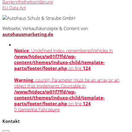
Barrierefreiheitserklärung
EU Data Act
Webseite, Verkaufskonzepte & Content von
autohausmarketing.de
Notice
: Undefined index: rememberedVehicles in
/www/htdocs/w01f7ffd/wp-
content/themes/induxo-child/template-
parts/footer/footer.php
on line
124
Warning
: count(): Parameter must be an array or an
object that implements Countable in
/www/htdocs/w01f7ffd/wp-
content/themes/induxo-child/template-
parts/footer/footer.php
on line
124
0
Gemerkte Fahrzeuge
Kontakt