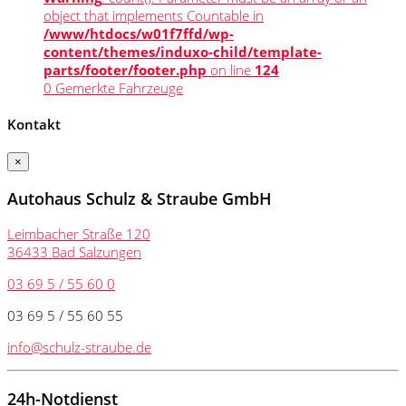
object that implements Countable in
/www/htdocs/w01f7ffd/wp-
content/themes/induxo-child/template-
parts/footer/footer.php
on line
124
0
Gemerkte Fahrzeuge
Kontakt
×
Autohaus Schulz & Straube GmbH
Leimbacher Straße 120
36433 Bad Salzungen
03 69 5 / 55 60 0
03 69 5 / 55 60 55
info@schulz-straube.de
24h-Notdienst