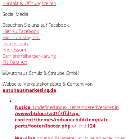
Kontakt & Öffnungszeiten
Social Media
Besuchen Sie uns auf Facebook.
Hier zu Facebook
Hier zu Instagram
Datenschutz
Impressum
Barrierefreiheitserklärung
EU Data Act
Webseite, Verkaufskonzepte & Content von
autohausmarketing.de
Notice
: Undefined index: rememberedVehicles in
/www/htdocs/w01f7ffd/wp-
content/themes/induxo-child/template-
parts/footer/footer.php
on line
124
Warning
: count(): Parameter must be an array or an