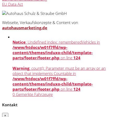
EU Data Act
Webseite, Verkaufskonzepte & Content von
autohausmarketing.de
Notice
: Undefined index: rememberedVehicles in
/www/htdocs/w01f7ffd/wp-
content/themes/induxo-child/template-
parts/footer/footer.php
on line
124
Warning
: count(): Parameter must be an array or an
object that implements Countable in
/www/htdocs/w01f7ffd/wp-
content/themes/induxo-child/template-
parts/footer/footer.php
on line
124
0
Gemerkte Fahrzeuge
Kontakt
×